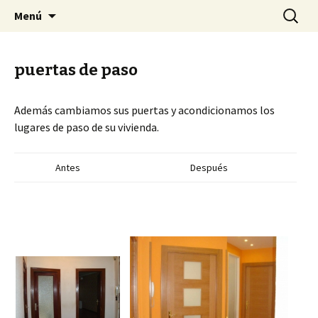
Cocinas
Ir
Buscar:
IMBUARAN COCINAS
Menú
al
contenido
puertas de paso
Además cambiamos sus puertas y acondicionamos los
lugares de paso de su vivienda.
Antes
Después