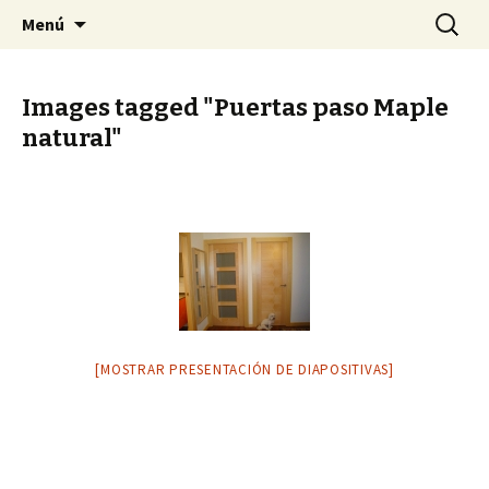
Cocinas
Ir
Buscar:
IMBUARAN COCINAS
Menú
al
contenido
Images tagged "Puertas paso Maple
natural"
[MOSTRAR PRESENTACIÓN DE DIAPOSITIVAS]