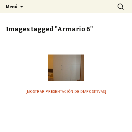
Cocinas
Ir
Buscar:
IMBUARAN COCINAS
Menú
al
contenido
Images tagged "Armario 6"
[MOSTRAR PRESENTACIÓN DE DIAPOSITIVAS]